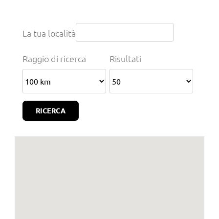
Trova concessionario
La tua località
Garanzia e assistenza
Raggio di ricerca
Risultati
Vantaggi e Agevolazioni
Istruzioni e Area download
News
Contatti