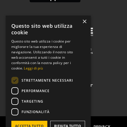
Il gruppo
×
Questo sito web utilizza
cookie
Questo sito web utilizza i cookie per
migliorare la tua esperienza di
navigazione. Utilizzando il nostro sito
web acconsenti a tutti i cookie in
conformità con la nostra policy per i
cookie.
Leggi di più
STRETTAMENTE NECESSARI
PERFORMANCE
TARGETING
FUNZIONALITÀ
ACCETTA TUTTO
RIFIUTA TUTTO
© 2023 SUNRAEV ALL RIGHTS RESERVED. -
PRIVACY